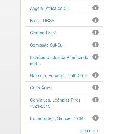
Angola- África do Sul
1
Brasil- URSS
1
Cinema-Brasil
1
Comissão Sul-Sul
1
Estados Unidos da América do
1
nort...
Galeano, Eduardo, 1940-2015
1
Golfo Árabe
1
Gonçalves, Leônidas Pires,
1
1921-2015
Lichtensztejn, Samuel, 1934-
1
próximo >