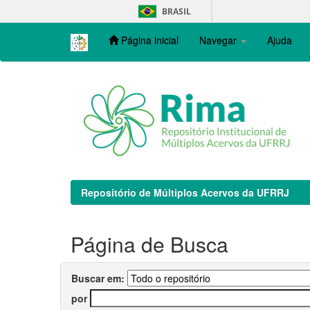
Skip
BRASIL
navigation
Página inicial
Navegar
Ajuda
Repositório de Múltiplos Acervos da UFRRJ
Página de Busca
Buscar em:
por