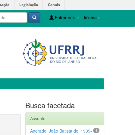
mação
Legislação
Canais
Entrar em:
Idioma
Busca facetada
Assunto
Andrade, Joâo Batista de, 1939-
1