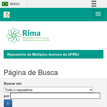
Skip
BRASIL
navigation
Simplifique!
Comunica BR
Participe
Acesso à informação
Legislação
Canais
Repositório de Múltiplos Acervos da UFRRJ
Página de Busca
Buscar em:
por