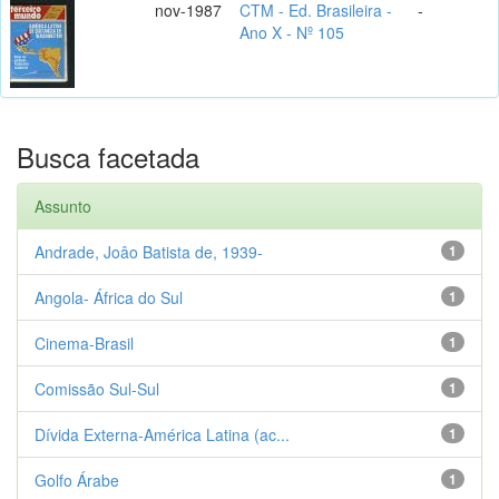
nov-1987
CTM - Ed. Brasileira -
-
Ano X - Nº 105
Busca facetada
Assunto
Andrade, Joâo Batista de, 1939-
1
Angola- África do Sul
1
Cinema-Brasil
1
Comissão Sul-Sul
1
Dívida Externa-América Latina (ac...
1
Golfo Árabe
1