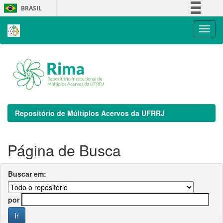
Skip
BRASIL
navigation
Simplifique!
Comunica BR
Participe
Acesso à informação
Legislação
Canais
Repositório de Múltiplos Acervos da UFRRJ
Página de Busca
Buscar em:
por