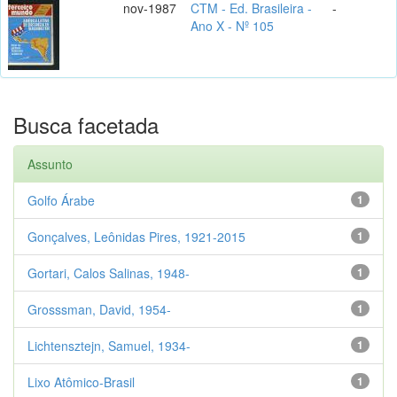
nov-1987
CTM - Ed. Brasileira -
-
Ano X - Nº 105
Busca facetada
Assunto
Golfo Árabe
1
Gonçalves, Leônidas Pires, 1921-2015
1
Gortari, Calos Salinas, 1948-
1
Grosssman, David, 1954-
1
Lichtensztejn, Samuel, 1934-
1
Lixo Atômico-Brasil
1