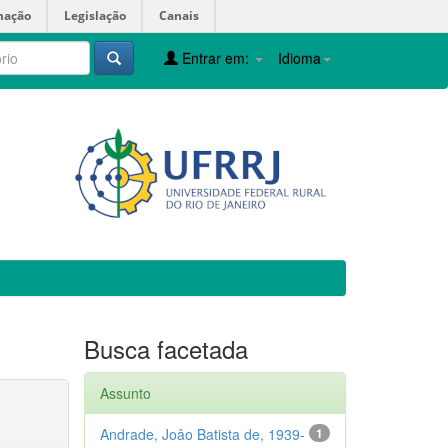
mação
Legislação
Canais
Entrar em:
Idioma
Busca facetada
Assunto
Andrade, Joâo Batista de, 1939-
1