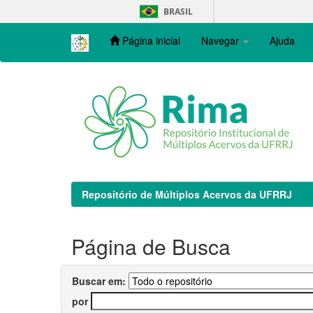
Skip
BRASIL
navigation
Página inicial
Navegar
Ajuda
Repositório de Múltiplos Acervos da UFRRJ
Página de Busca
Buscar em:
por