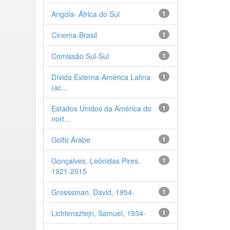
Angola- África do Sul
1
Cinema-Brasil
1
Comissão Sul-Sul
1
Dívida Externa-América Latina
1
(ac...
Estados Unidos da América do
1
nort...
Golfo Árabe
1
Gonçalves, Leônidas Pires,
1
1921-2015
Grosssman, David, 1954-
1
Lichtensztejn, Samuel, 1934-
1