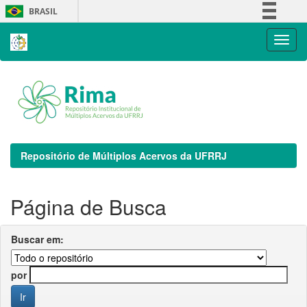
Skip
BRASIL
navigation
Simplifique!
Comunica BR
Participe
Acesso à informação
Legislação
Canais
Repositório de Múltiplos Acervos da UFRRJ
Página de Busca
Buscar em:
por