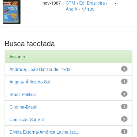
nov-1987
CTM - Ed. Brasileira -
-
Ano X - Nº 105
Busca facetada
Assunto
Andrade, Joâo Batista de, 1939-
1
Angola- África do Sul
1
Brasil-Polìtica
1
Cinema-Brasil
1
Comissão Sul-Sul
1
Dívida Externa-América Latina (ac...
1