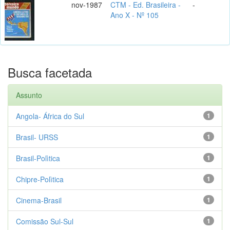
nov-1987
CTM - Ed. Brasileira -
-
Ano X - Nº 105
Busca facetada
Assunto
Angola- África do Sul
1
Brasil- URSS
1
Brasil-Polìtica
1
Chipre-Polìtica
1
Cinema-Brasil
1
Comissão Sul-Sul
1