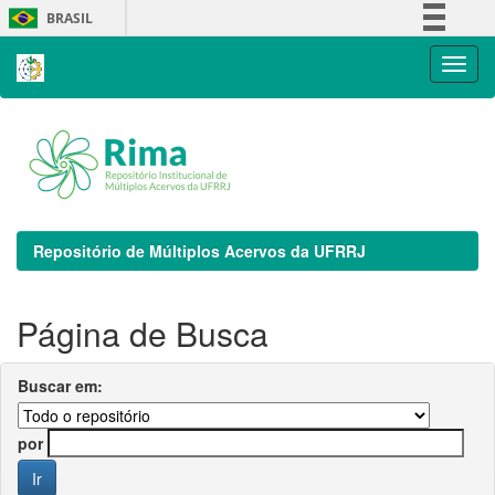
Skip
BRASIL
navigation
Simplifique!
Comunica BR
Participe
Acesso à informação
Legislação
Canais
Repositório de Múltiplos Acervos da UFRRJ
Página de Busca
Buscar em:
por