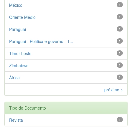
México
1
Oriente Médio
1
Paraguai
1
Paraguai - Política e governo - 1...
1
Timor Leste
1
Zimbabwe
1
África
1
próximo >
Tipo de Documento
Revista
1