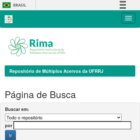
Skip
BRASIL
navigation
Simplifique!
Comunica BR
Participe
Acesso à informação
Legislação
Canais
Repositório de Múltiplos Acervos da UFRRJ
Página de Busca
Buscar em:
por