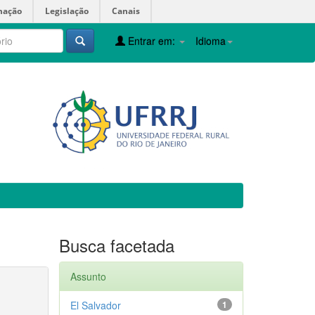
mação
Legislação
Canais
Entrar em:
Idioma
Busca facetada
Assunto
El Salvador
1