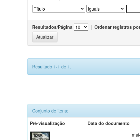
Resultados/Página
|
Ordenar registros po
Resultado 1-1 de 1.
Conjunto de itens:
Pré-visualização
Data do documento
mai