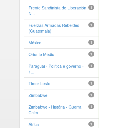
Frente Sandinista de Liberación
1
N...
Fuerzas Armadas Rebeldes
1
(Guatemala)
México
1
Oriente Médio
1
Paraguai - Política e governo -
1
1...
Timor Leste
1
Zimbabwe
1
Zimbabwe - História - Guerra
1
Chim...
África
1