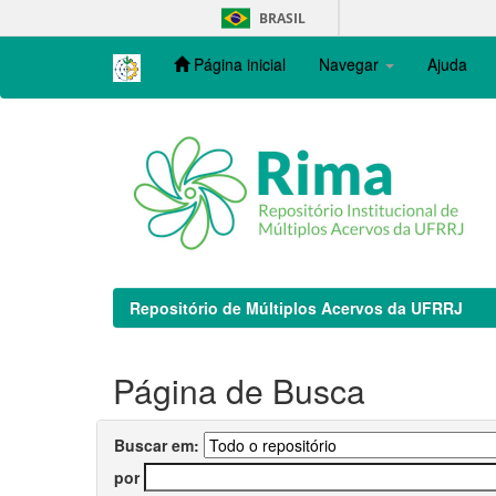
Skip
BRASIL
navigation
Página inicial
Navegar
Ajuda
Repositório de Múltiplos Acervos da UFRRJ
Página de Busca
Buscar em:
por