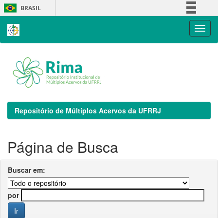
Skip
BRASIL
navigation
Simplifique!
Comunica BR
Participe
Acesso à informação
Legislação
Canais
Repositório de Múltiplos Acervos da UFRRJ
Página de Busca
Buscar em:
por