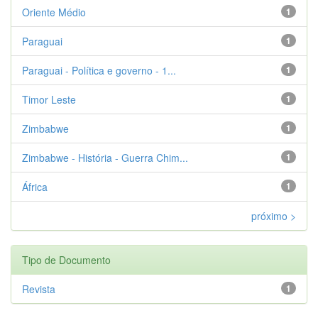
Oriente Médio
1
Paraguai
1
Paraguai - Política e governo - 1...
1
Timor Leste
1
Zimbabwe
1
Zimbabwe - História - Guerra Chim...
1
África
1
próximo >
Tipo de Documento
Revista
1