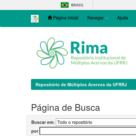
Skip
BRASIL
navigation
Página inicial
Navegar
Ajuda
Repositório de Múltiplos Acervos da UFRRJ
Página de Busca
Buscar em:
por