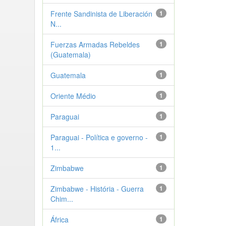
Frente Sandinista de Liberación
1
N...
Fuerzas Armadas Rebeldes
1
(Guatemala)
Guatemala
1
Oriente Médio
1
Paraguai
1
Paraguai - Política e governo -
1
1...
Zimbabwe
1
Zimbabwe - História - Guerra
1
Chim...
África
1