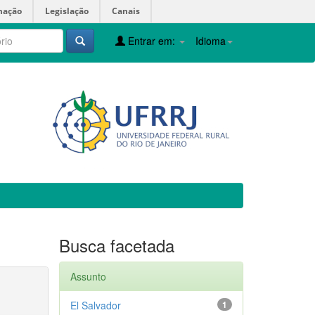
mação
Legislação
Canais
Entrar em:
Idioma
Busca facetada
Assunto
El Salvador
1