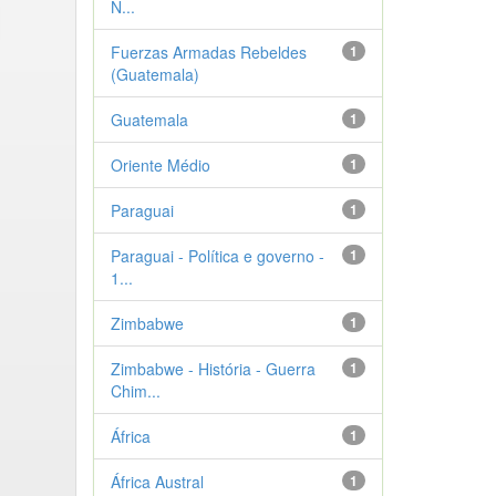
N...
Fuerzas Armadas Rebeldes
1
(Guatemala)
Guatemala
1
Oriente Médio
1
Paraguai
1
Paraguai - Política e governo -
1
1...
Zimbabwe
1
Zimbabwe - História - Guerra
1
Chim...
África
1
África Austral
1