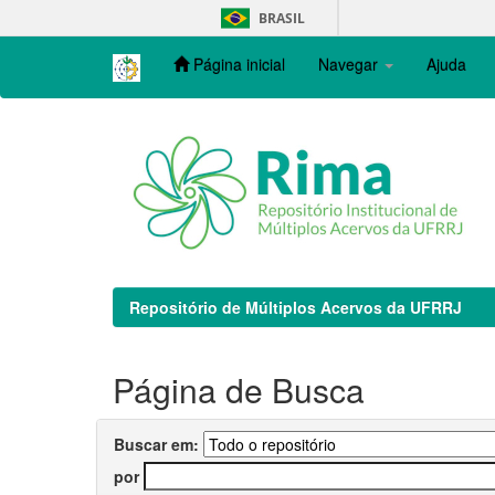
Skip
BRASIL
navigation
Página inicial
Navegar
Ajuda
Repositório de Múltiplos Acervos da UFRRJ
Página de Busca
Buscar em:
por