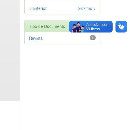
< anterior
próximo >
Tipo de Documento
Revista
1