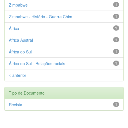
Zimbabwe
1
Zimbabwe - História - Guerra Chim...
1
África
1
África Austral
1
África do Sul
1
África do Sul - Relações raciais
1
< anterior
Tipo de Documento
Revista
1