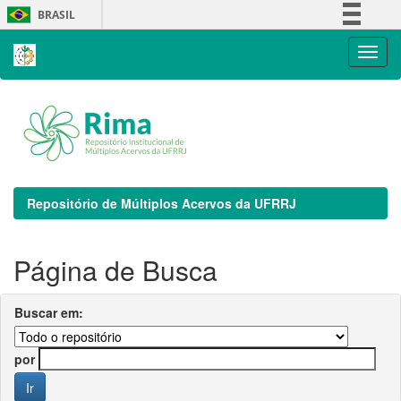
Skip
BRASIL
navigation
Simplifique!
Comunica BR
Participe
Acesso à informação
Legislação
Canais
Repositório de Múltiplos Acervos da UFRRJ
Página de Busca
Buscar em:
por