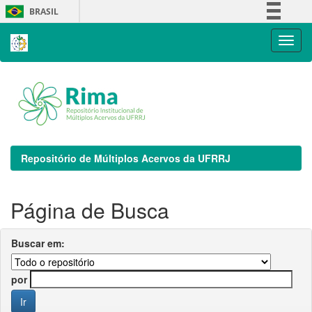
Skip
BRASIL
navigation
Simplifique!
Comunica BR
Participe
Acesso à informação
Legislação
Canais
Repositório de Múltiplos Acervos da UFRRJ
Página de Busca
Buscar em:
por