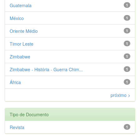
Guatemala
1
México
1
Oriente Médio
1
Timor Leste
1
Zimbabwe
1
Zimbabwe - História - Guerra Chim...
1
África
1
próximo >
Tipo de Documento
Revista
1