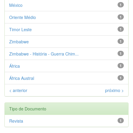
México
1
Oriente Médio
1
Timor Leste
1
Zimbabwe
1
Zimbabwe - História - Guerra Chim...
1
África
1
África Austral
1
< anterior
próximo >
Tipo de Documento
Revista
1