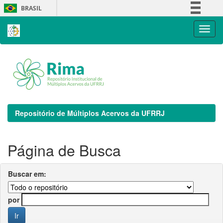
Skip
BRASIL
navigation
Simplifique!
Comunica BR
Participe
Acesso à informação
Legislação
Canais
Repositório de Múltiplos Acervos da UFRRJ
Página de Busca
Buscar em:
por