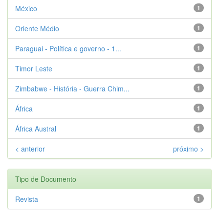
México
1
Oriente Médio
1
Paraguai - Política e governo - 1...
1
Timor Leste
1
Zimbabwe - História - Guerra Chim...
1
África
1
África Austral
1
< anterior
próximo >
Tipo de Documento
Revista
1