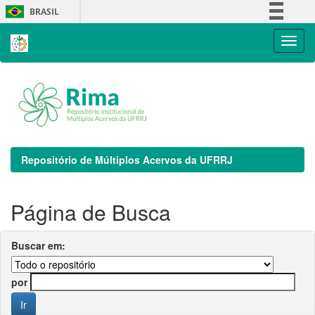
Skip
BRASIL
navigation
Simplifique!
Comunica BR
Participe
Acesso à informação
Legislação
Canais
Repositório de Múltiplos Acervos da UFRRJ
Página de Busca
Buscar em:
por