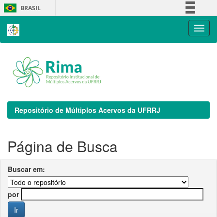
Skip
BRASIL
navigation
Simplifique!
Comunica BR
Participe
Acesso à informação
Legislação
Canais
Repositório de Múltiplos Acervos da UFRRJ
Página de Busca
Buscar em:
por