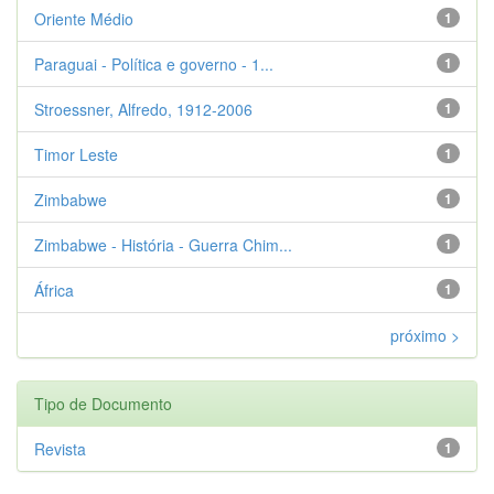
Oriente Médio
1
Paraguai - Política e governo - 1...
1
Stroessner, Alfredo, 1912-2006
1
Timor Leste
1
Zimbabwe
1
Zimbabwe - História - Guerra Chim...
1
África
1
próximo >
Tipo de Documento
Revista
1