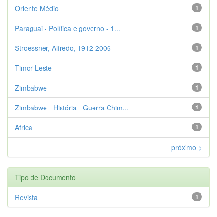
Oriente Médio
1
Paraguai - Política e governo - 1...
1
Stroessner, Alfredo, 1912-2006
1
Timor Leste
1
Zimbabwe
1
Zimbabwe - História - Guerra Chim...
1
África
1
próximo >
Tipo de Documento
Revista
1