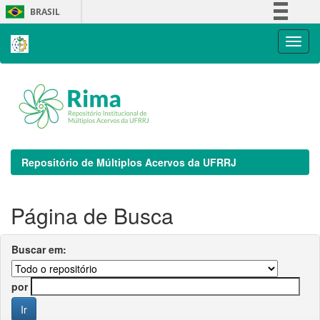
Skip
BRASIL
navigation
Simplifique!
Comunica BR
Participe
Acesso à informação
Legislação
Canais
Repositório de Múltiplos Acervos da UFRRJ
Página de Busca
Buscar em:
por