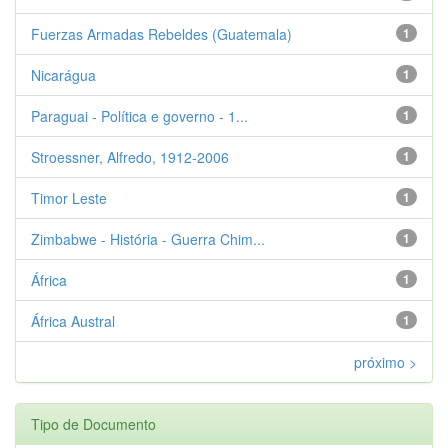
Fuerzas Armadas Rebeldes (Guatemala)
1
Nicarágua
1
Paraguai - Política e governo - 1...
1
Stroessner, Alfredo, 1912-2006
1
Timor Leste
1
Zimbabwe - História - Guerra Chim...
1
África
1
África Austral
1
próximo >
Tipo de Documento