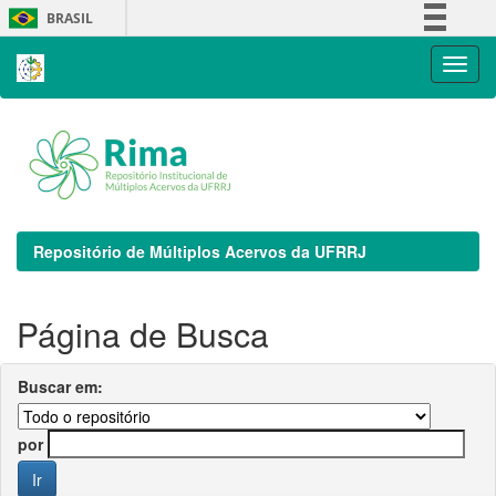
Skip
BRASIL
navigation
Simplifique!
Comunica BR
Participe
Acesso à informação
Legislação
Canais
Repositório de Múltiplos Acervos da UFRRJ
Página de Busca
Buscar em:
por