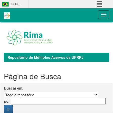
Skip
BRASIL
navigation
Simplifique!
Comunica BR
Participe
Acesso à informação
Legislação
Canais
Repositório de Múltiplos Acervos da UFRRJ
Página de Busca
Buscar em:
por