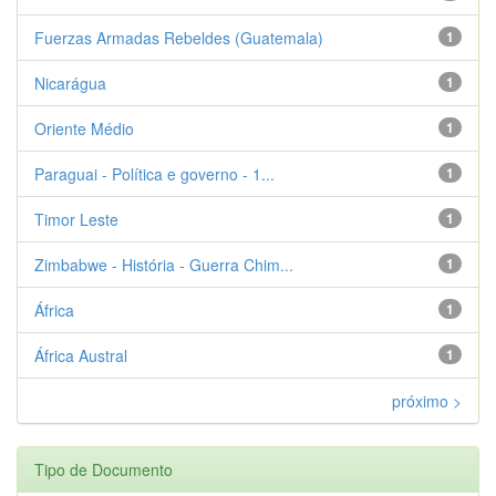
Fuerzas Armadas Rebeldes (Guatemala)
1
Nicarágua
1
Oriente Médio
1
Paraguai - Política e governo - 1...
1
Timor Leste
1
Zimbabwe - História - Guerra Chim...
1
África
1
África Austral
1
próximo >
Tipo de Documento