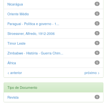
Nicarágua
1
Oriente Médio
1
Paraguai - Política e governo - 1...
1
Stroessner, Alfredo, 1912-2006
1
Timor Leste
1
Zimbabwe - História - Guerra Chim...
1
África
1
< anterior
próximo >
Tipo de Documento
Revista
1