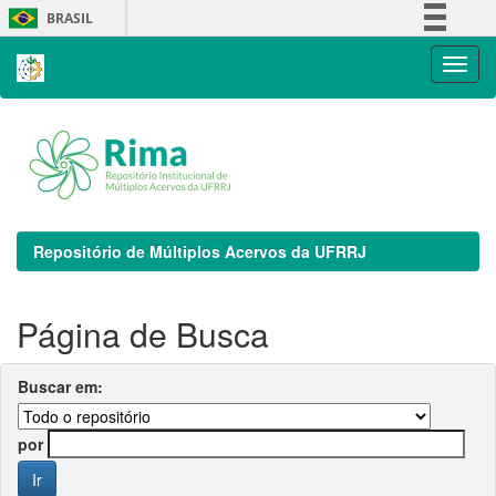
Skip
BRASIL
navigation
Simplifique!
Comunica BR
Participe
Acesso à informação
Legislação
Canais
Repositório de Múltiplos Acervos da UFRRJ
Página de Busca
Buscar em:
por