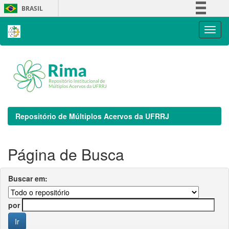
Skip
BRASIL
navigation
Simplifique!
Comunica BR
Participe
Acesso à informação
Legislação
Canais
Repositório de Múltiplos Acervos da UFRRJ
Página de Busca
Buscar em:
por