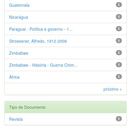
Guatemala
1
Nicarágua
1
Paraguai - Política e governo - 1...
1
Stroessner, Alfredo, 1912-2006
1
Zimbabwe
1
Zimbabwe - História - Guerra Chim...
1
África
1
próximo >
Tipo de Documento
Revista
1