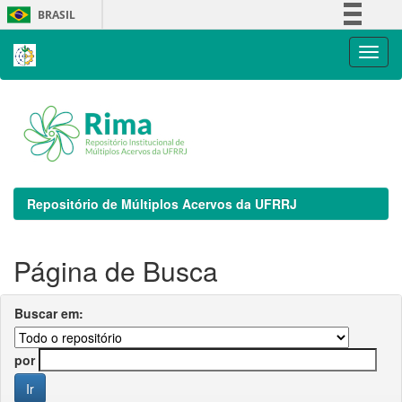
Skip
BRASIL
navigation
Simplifique!
Comunica BR
Participe
Acesso à informação
Legislação
Canais
Repositório de Múltiplos Acervos da UFRRJ
Página de Busca
Buscar em:
por