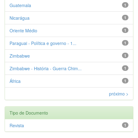
Guatemala
1
Nicarágua
1
Oriente Médio
1
Paraguai - Política e governo - 1...
1
Zimbabwe
1
Zimbabwe - História - Guerra Chim...
1
África
1
próximo >
Tipo de Documento
Revista
1