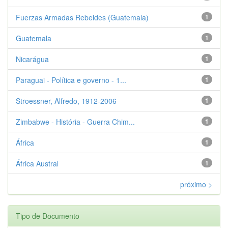
Fuerzas Armadas Rebeldes (Guatemala)
1
Guatemala
1
Nicarágua
1
Paraguai - Política e governo - 1...
1
Stroessner, Alfredo, 1912-2006
1
Zimbabwe - História - Guerra Chim...
1
África
1
África Austral
1
próximo >
Tipo de Documento