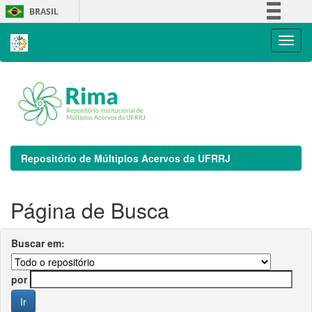
Skip
BRASIL
navigation
Simplifique!
Comunica BR
Participe
Acesso à informação
Legislação
Canais
Repositório de Múltiplos Acervos da UFRRJ
Página de Busca
Buscar em:
por