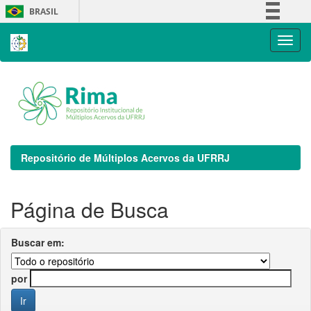
Skip
BRASIL
navigation
Simplifique!
Comunica BR
Participe
Acesso à informação
Legislação
Canais
Repositório de Múltiplos Acervos da UFRRJ
Página de Busca
Buscar em:
por