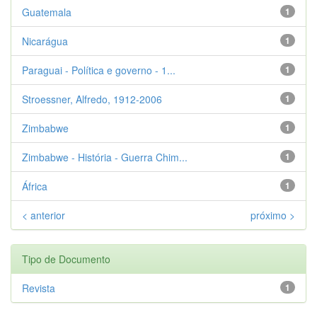
Guatemala
1
Nicarágua
1
Paraguai - Política e governo - 1...
1
Stroessner, Alfredo, 1912-2006
1
Zimbabwe
1
Zimbabwe - História - Guerra Chim...
1
África
1
< anterior
próximo >
Tipo de Documento
Revista
1