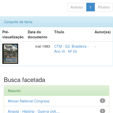
Anterior
1
Póximo
Conjunto de itens:
Pré-
Data do
Título
Autor(es)
visualização
documento
mai-1983
CTM - Ed. Brasileira -
-
Ano VI - Nº 54
Busca facetada
Assunto
African National Congress
1
Angola - História - Guerra civil,...
1