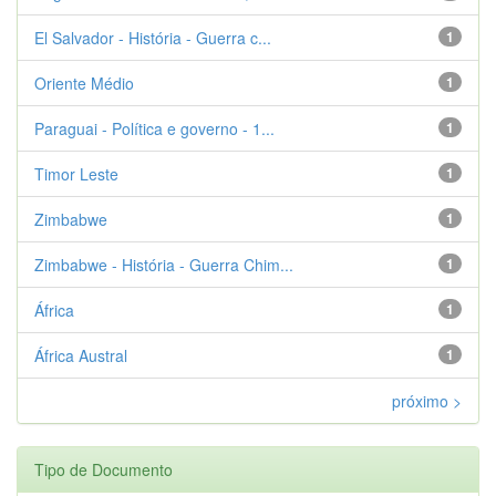
El Salvador - História - Guerra c...
1
Oriente Médio
1
Paraguai - Política e governo - 1...
1
Timor Leste
1
Zimbabwe
1
Zimbabwe - História - Guerra Chim...
1
África
1
África Austral
1
próximo >
Tipo de Documento