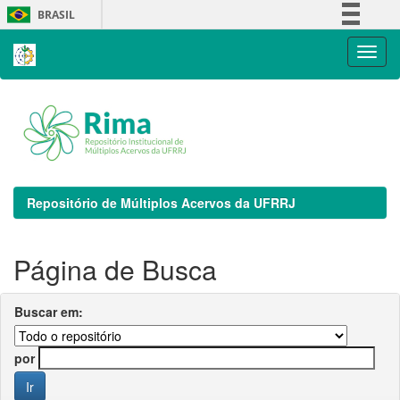
Skip
BRASIL
navigation
Simplifique!
Comunica BR
Participe
Acesso à informação
Legislação
Canais
Repositório de Múltiplos Acervos da UFRRJ
Página de Busca
Buscar em:
por