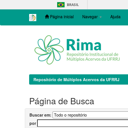
Skip
BRASIL
navigation
Página inicial
Navegar
Ajuda
Repositório de Múltiplos Acervos da UFRRJ
Página de Busca
Buscar em:
por