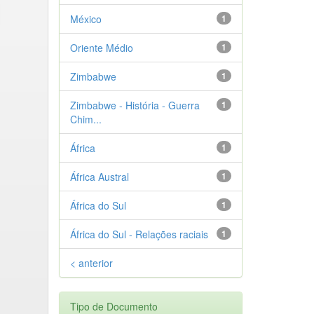
México
1
Oriente Médio
1
Zimbabwe
1
Zimbabwe - História - Guerra
1
Chim...
África
1
África Austral
1
África do Sul
1
África do Sul - Relações raciais
1
< anterior
Tipo de Documento