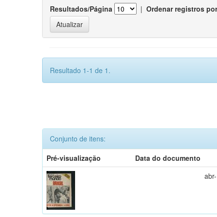
Resultados/Página
|
Ordenar registros po
Resultado 1-1 de 1.
Conjunto de itens:
Pré-visualização
Data do documento
abr