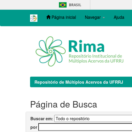
Skip
BRASIL
navigation
Página inicial
Navegar
Ajuda
Repositório de Múltiplos Acervos da UFRRJ
Página de Busca
Buscar em:
por