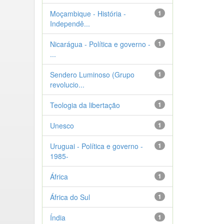
Moçambique - História -
1
Independê...
Nicarágua - Política e governo -
1
...
Sendero Luminoso (Grupo
1
revolucio...
Teologia da libertação
1
Unesco
1
Uruguai - Política e governo -
1
1985-
África
1
África do Sul
1
Índia
1