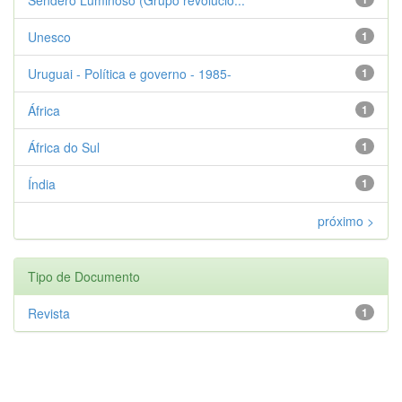
Unesco
1
Uruguai - Política e governo - 1985-
1
África
1
África do Sul
1
Índia
1
próximo >
Tipo de Documento
Revista
1