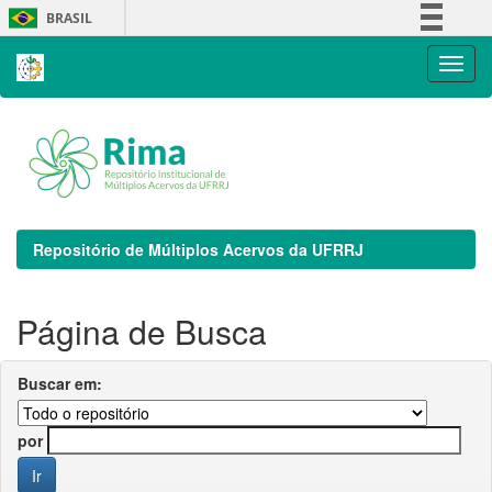
Skip
BRASIL
navigation
Simplifique!
Comunica BR
Participe
Acesso à informação
Legislação
Canais
Repositório de Múltiplos Acervos da UFRRJ
Página de Busca
Buscar em:
por