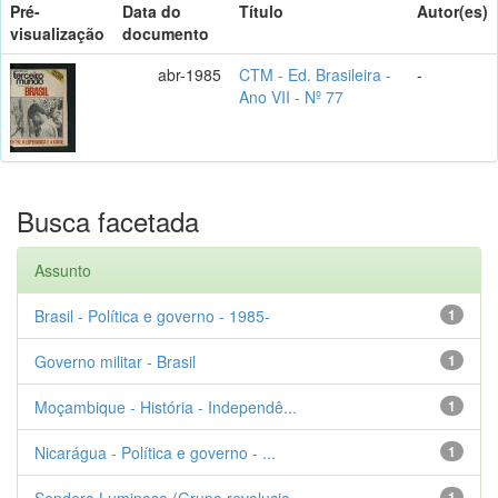
Pré-
Data do
Título
Autor(es)
visualização
documento
abr-1985
CTM - Ed. Brasileira -
-
Ano VII - Nº 77
Busca facetada
Assunto
Brasil - Política e governo - 1985-
1
Governo militar - Brasil
1
Moçambique - História - Independê...
1
Nicarágua - Política e governo - ...
1
Sendero Luminoso (Grupo revolucio...
1