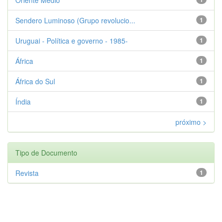
Sendero Luminoso (Grupo revolucio...
1
Uruguai - Política e governo - 1985-
1
África
1
África do Sul
1
Índia
1
próximo >
Tipo de Documento
Revista
1