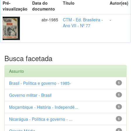
Pré-
Data do
Título
Autor(es)
visualização
documento
abr-1985
CTM - Ed. Brasileira -
-
Ano VII - Nº 77
Busca facetada
Assunto
Brasil - Política e governo - 1985-
1
Governo militar - Brasil
1
Moçambique - História - Independê...
1
Nicarágua - Política e governo - ...
1
Oriente Médio
1