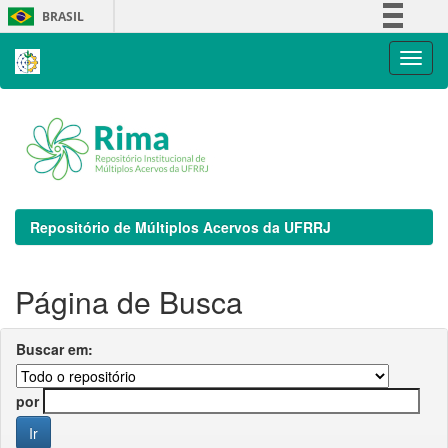
Skip
BRASIL
navigation
Simplifique!
Comunica BR
Participe
Acesso à informação
Legislação
Canais
Repositório de Múltiplos Acervos da UFRRJ
Página de Busca
Buscar em:
por