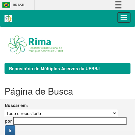
Skip
BRASIL
navigation
Simplifique!
Comunica BR
Participe
Acesso à informação
Legislação
Canais
Repositório de Múltiplos Acervos da UFRRJ
Página de Busca
Buscar em:
por