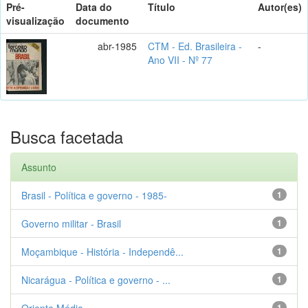
Pré-
Data do
Título
Autor(es)
visualização
documento
abr-1985
CTM - Ed. Brasileira -
-
Ano VII - Nº 77
Busca facetada
Assunto
Brasil - Política e governo - 1985-
1
Governo militar - Brasil
1
Moçambique - História - Independê...
1
Nicarágua - Política e governo - ...
1
Oriente Médio
1