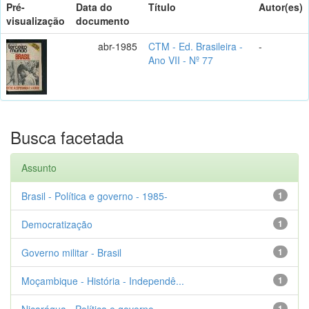
Pré-
Data do
Título
Autor(es)
visualização
documento
abr-1985
CTM - Ed. Brasileira -
-
Ano VII - Nº 77
Busca facetada
Assunto
Brasil - Política e governo - 1985-
1
Democratização
1
Governo militar - Brasil
1
Moçambique - História - Independê...
1
Nicarágua - Política e governo - ...
1