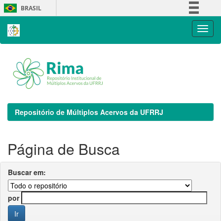
Skip
BRASIL
navigation
Simplifique!
Comunica BR
Participe
Acesso à informação
Legislação
Canais
Repositório de Múltiplos Acervos da UFRRJ
Página de Busca
Buscar em:
por