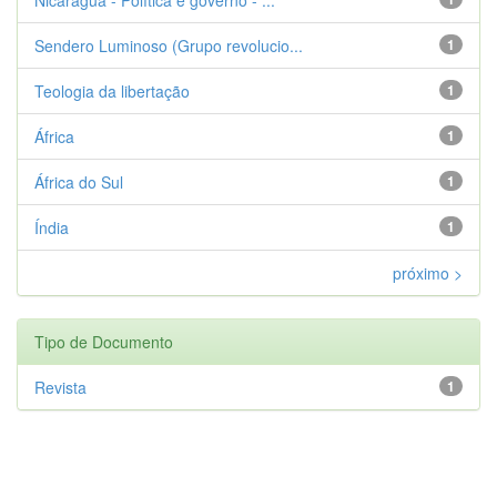
Sendero Luminoso (Grupo revolucio...
1
Teologia da libertação
1
África
1
África do Sul
1
Índia
1
próximo >
Tipo de Documento
Revista
1