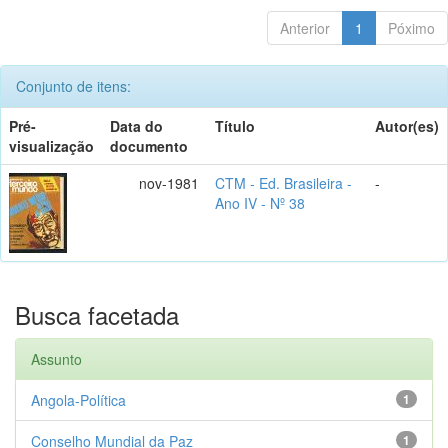
Anterior
1
Póximo
Conjunto de itens:
Pré-
Data do
Título
Autor(es)
visualização
documento
nov-1981
CTM - Ed. Brasileira -
-
Ano IV - Nº 38
Busca facetada
Assunto
Angola-Política
1
Conselho Mundial da Paz
1