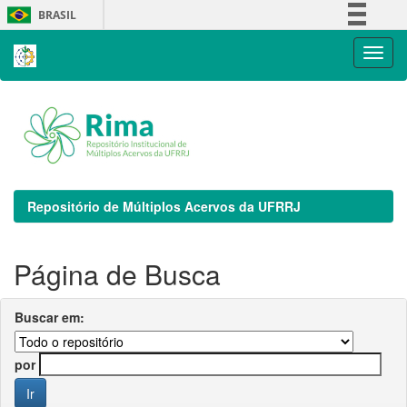
Skip
BRASIL
navigation
Simplifique!
Comunica BR
Participe
Acesso à informação
Legislação
Canais
Repositório de Múltiplos Acervos da UFRRJ
Página de Busca
Buscar em:
por