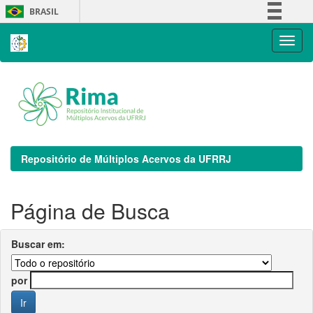
Skip
BRASIL
navigation
Simplifique!
Comunica BR
Participe
Acesso à informação
Legislação
Canais
Repositório de Múltiplos Acervos da UFRRJ
Página de Busca
Buscar em:
por