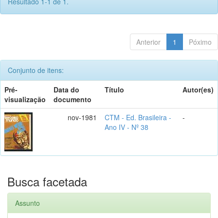
Resultado 1-1 de 1.
Anterior
1
Póximo
Conjunto de itens:
Pré-
Data do
Título
Autor(es)
visualização
documento
nov-1981
CTM - Ed. Brasileira -
-
Ano IV - Nº 38
Busca facetada
Assunto