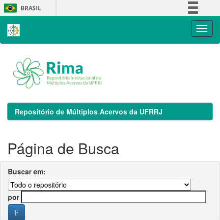
Skip
BRASIL
navigation
Simplifique!
Comunica BR
Participe
Acesso à informação
Legislação
Canais
Repositório de Múltiplos Acervos da UFRRJ
Página de Busca
Buscar em:
por