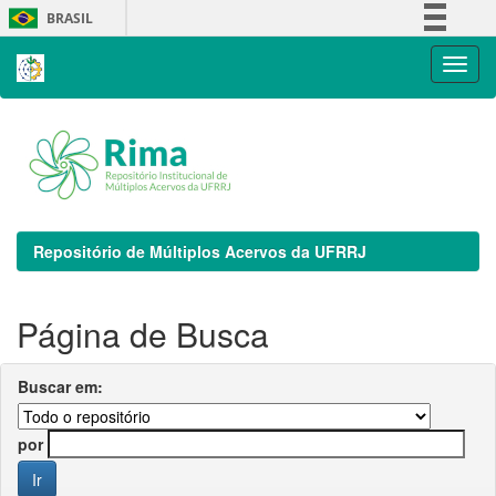
Skip
BRASIL
navigation
Simplifique!
Comunica BR
Participe
Acesso à informação
Legislação
Canais
Repositório de Múltiplos Acervos da UFRRJ
Página de Busca
Buscar em:
por