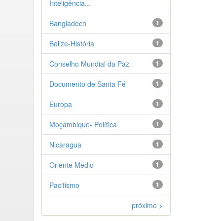
Inteligência...
Bangladech
1
Belize-História
1
Conselho Mundial da Paz
1
Documento de Santa Fé
1
Europa
1
Moçambique- Política
1
Nicaragua
1
Oriente Médio
1
Pacifismo
1
próximo >