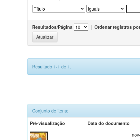
Resultados/Página
|
Ordenar registros po
Resultado 1-1 de 1.
Conjunto de itens:
Pré-visualização
Data do documento
nov