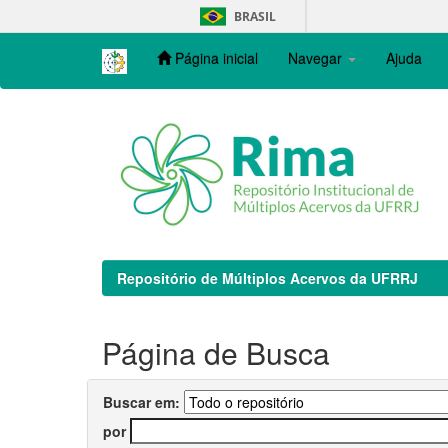
Skip
BRASIL
navigation
Página inicial
Navegar
Ajuda
Repositório de Múltiplos Acervos da UFRRJ
Página de Busca
Buscar em:
por