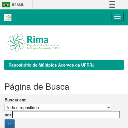
Skip
BRASIL
navigation
Simplifique!
Comunica BR
Participe
Acesso à informação
Legislação
Canais
Repositório de Múltiplos Acervos da UFRRJ
Página de Busca
Buscar em:
por