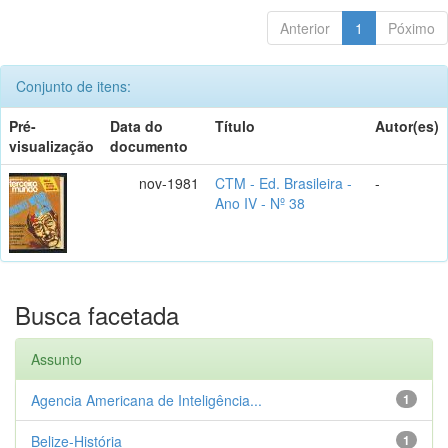
Anterior
1
Póximo
Conjunto de itens:
Pré-
Data do
Título
Autor(es)
visualização
documento
nov-1981
CTM - Ed. Brasileira -
-
Ano IV - Nº 38
Busca facetada
Assunto
Agencia Americana de Inteligência...
1
Belize-História
1