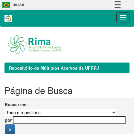
Skip
BRASIL
navigation
Simplifique!
Comunica BR
Participe
Acesso à informação
Legislação
Canais
Repositório de Múltiplos Acervos da UFRRJ
Página de Busca
Buscar em:
por