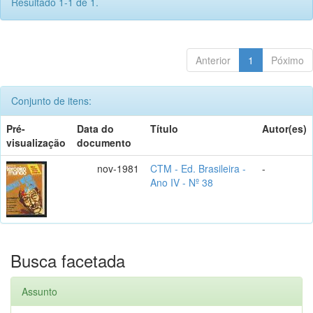
Resultado 1-1 de 1.
Anterior
1
Póximo
Conjunto de itens:
Pré-
Data do
Título
Autor(es)
visualização
documento
nov-1981
CTM - Ed. Brasileira -
-
Ano IV - Nº 38
Busca facetada
Assunto