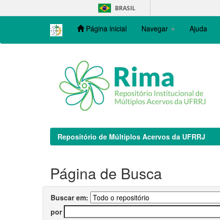
Skip
BRASIL
navigation
Página inicial
Navegar
Ajuda
Repositório de Múltiplos Acervos da UFRRJ
Página de Busca
Buscar em:
por