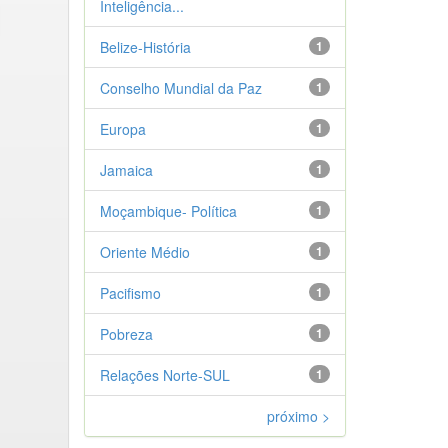
Inteligência...
Belize-História
1
Conselho Mundial da Paz
1
Europa
1
Jamaica
1
Moçambique- Política
1
Oriente Médio
1
Pacifismo
1
Pobreza
1
Relações Norte-SUL
1
próximo >