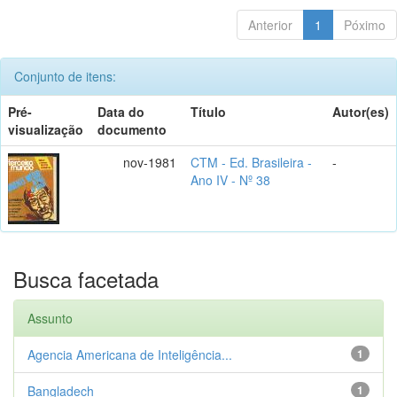
Anterior
1
Póximo
Conjunto de itens:
Pré-
Data do
Título
Autor(es)
visualização
documento
nov-1981
CTM - Ed. Brasileira -
-
Ano IV - Nº 38
Busca facetada
Assunto
Agencia Americana de Inteligência...
1
Bangladech
1