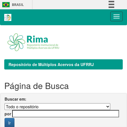
Skip
BRASIL
navigation
Simplifique!
Comunica BR
Participe
Acesso à informação
Legislação
Canais
Repositório de Múltiplos Acervos da UFRRJ
Página de Busca
Buscar em:
por