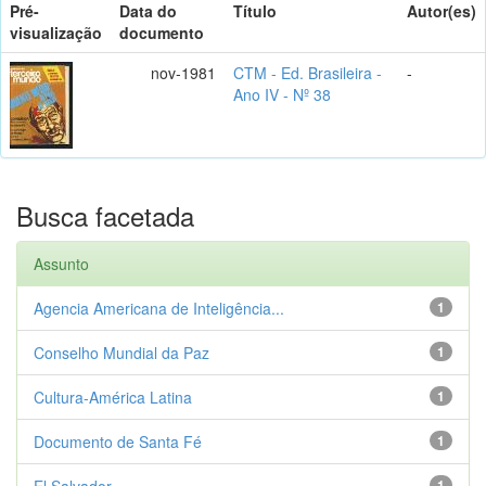
Pré-
Data do
Título
Autor(es)
visualização
documento
nov-1981
CTM - Ed. Brasileira -
-
Ano IV - Nº 38
Busca facetada
Assunto
Agencia Americana de Inteligência...
1
Conselho Mundial da Paz
1
Cultura-América Latina
1
Documento de Santa Fé
1
El Salvador
1