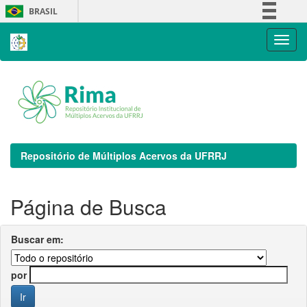
Skip
BRASIL
navigation
Simplifique!
Comunica BR
Participe
Acesso à informação
Legislação
Canais
Repositório de Múltiplos Acervos da UFRRJ
Página de Busca
Buscar em:
por