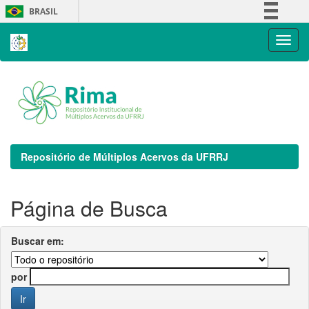
Skip
BRASIL
navigation
Simplifique!
Comunica BR
Participe
Acesso à informação
Legislação
Canais
Repositório de Múltiplos Acervos da UFRRJ
Página de Busca
Buscar em:
por