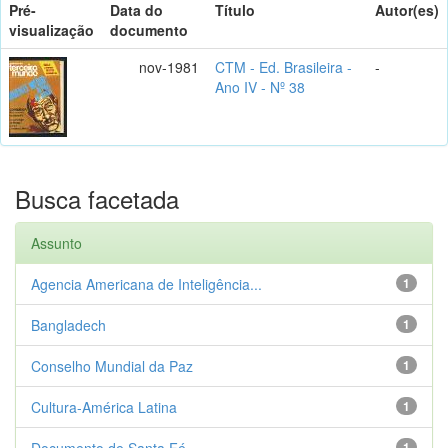
Pré-
Data do
Título
Autor(es)
visualização
documento
nov-1981
CTM - Ed. Brasileira -
-
Ano IV - Nº 38
Busca facetada
Assunto
Agencia Americana de Inteligência...
1
Bangladech
1
Conselho Mundial da Paz
1
Cultura-América Latina
1
Documento de Santa Fé
1