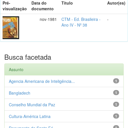
Pré-
Data do
Título
Autor(es)
visualização
documento
nov-1981
CTM - Ed. Brasileira -
-
Ano IV - Nº 38
Busca facetada
Assunto
Agencia Americana de Inteligência...
1
Bangladech
1
Conselho Mundial da Paz
1
Cultura-América Latina
1
Documento de Santa Fé
1