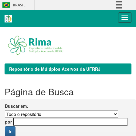
Skip
BRASIL
navigation
Simplifique!
Comunica BR
Participe
Acesso à informação
Legislação
Canais
Repositório de Múltiplos Acervos da UFRRJ
Página de Busca
Buscar em:
por