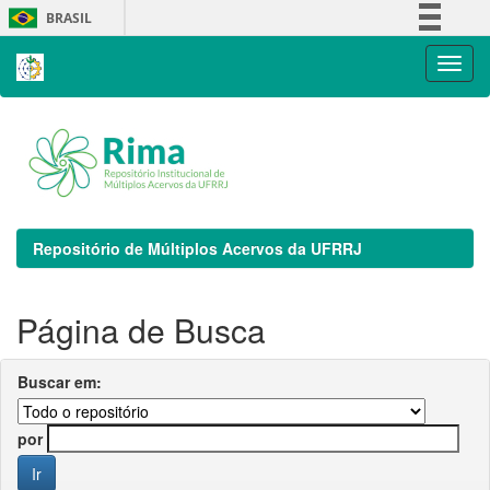
Skip
BRASIL
navigation
Simplifique!
Comunica BR
Participe
Acesso à informação
Legislação
Canais
Repositório de Múltiplos Acervos da UFRRJ
Página de Busca
Buscar em:
por