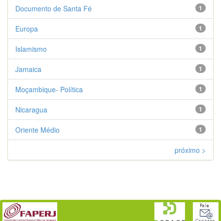
Documento de Santa Fé
1
Europa
1
Islamismo
1
Jamaica
1
Moçambique- Política
1
Nicaragua
1
Oriente Médio
1
próximo >