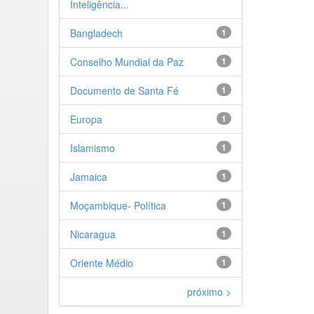
Inteligência...
Bangladech
1
Conselho Mundial da Paz
1
Documento de Santa Fé
1
Europa
1
Islamismo
1
Jamaica
1
Moçambique- Política
1
Nicaragua
1
Oriente Médio
1
próximo >