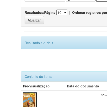
Resultados/Página
|
Ordenar registros po
Resultado 1-1 de 1.
Conjunto de itens:
Pré-visualização
Data do documento
nov