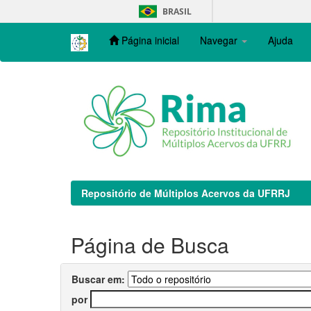
Skip
BRASIL
navigation
Página inicial
Navegar
Ajuda
Repositório de Múltiplos Acervos da UFRRJ
Página de Busca
Buscar em:
por