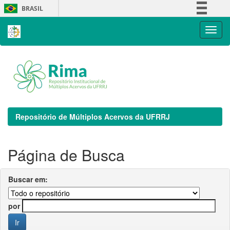
Skip
BRASIL
navigation
Simplifique!
Comunica BR
Participe
Acesso à informação
Legislação
Canais
Repositório de Múltiplos Acervos da UFRRJ
Página de Busca
Buscar em:
por