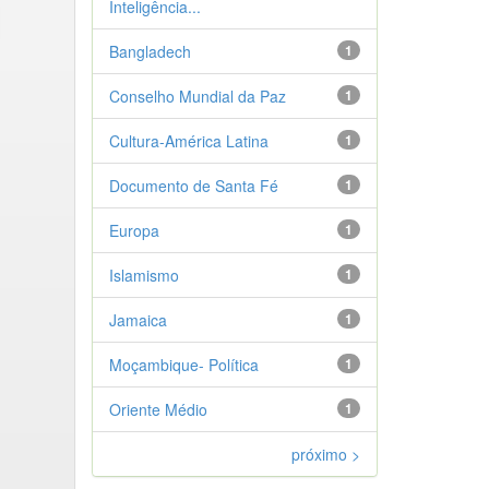
Inteligência...
Bangladech
1
Conselho Mundial da Paz
1
Cultura-América Latina
1
Documento de Santa Fé
1
Europa
1
Islamismo
1
Jamaica
1
Moçambique- Política
1
Oriente Médio
1
próximo >