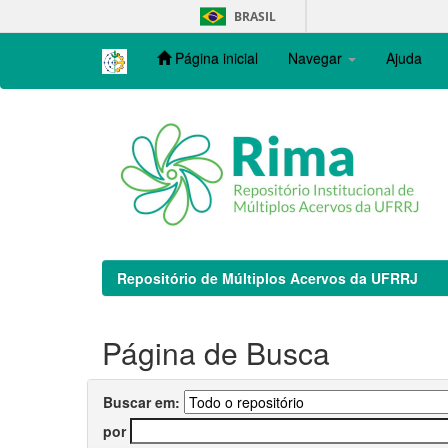
Skip
BRASIL
navigation
Página inicial
Navegar
Ajuda
Repositório de Múltiplos Acervos da UFRRJ
Página de Busca
Buscar em:
por