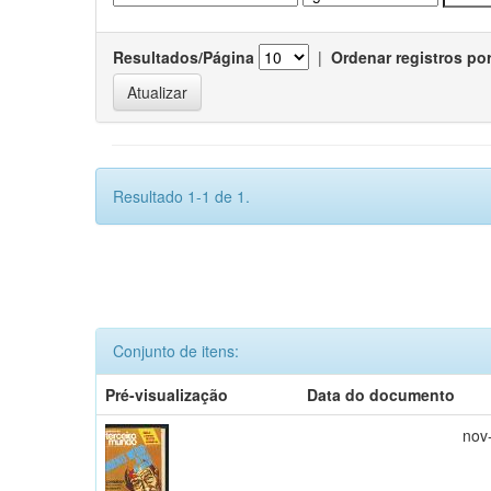
Resultados/Página
|
Ordenar registros po
Resultado 1-1 de 1.
Conjunto de itens:
Pré-visualização
Data do documento
nov