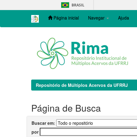
Skip
BRASIL
navigation
Página inicial
Navegar
Ajuda
Repositório de Múltiplos Acervos da UFRRJ
Página de Busca
Buscar em:
por