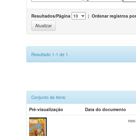
Resultados/Página
|
Ordenar registros po
Resultado 1-1 de 1.
Conjunto de itens:
Pré-visualização
Data do documento
nov