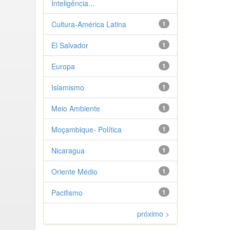
Inteligência...
Cultura-América Latina
1
El Salvador
1
Europa
1
Islamismo
1
Meio Ambiente
1
Moçambique- Política
1
Nicaragua
1
Oriente Médio
1
Pacifismo
1
próximo >