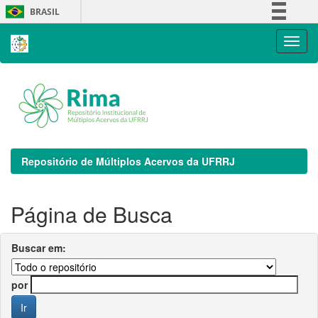
Skip
BRASIL
navigation
Simplifique!
Comunica BR
Participe
Acesso à informação
Legislação
Canais
Repositório de Múltiplos Acervos da UFRRJ
Página de Busca
Buscar em:
por