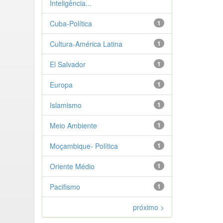
Inteligência...
Cuba-Política
1
Cultura-América Latina
1
El Salvador
1
Europa
1
Islamismo
1
Meio Ambiente
1
Moçambique- Política
1
Oriente Médio
1
Pacifismo
1
próximo >