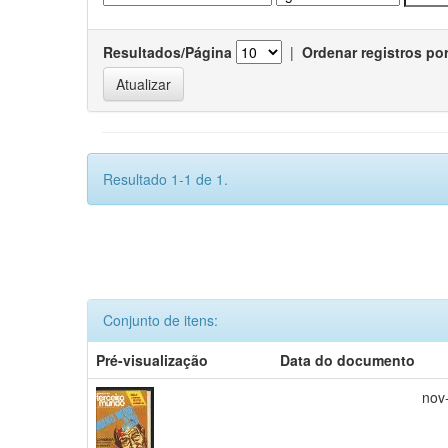
Resultados/Página
|
Ordenar registros po
Resultado 1-1 de 1.
Conjunto de itens:
Pré-visualização
Data do documento
nov