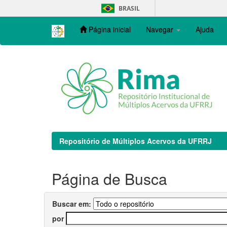
Skip
BRASIL
navigation
Página inicial
Navegar
Ajuda
Repositório de Múltiplos Acervos da UFRRJ
Página de Busca
Buscar em:
por